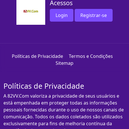
Acessos
Login
Registrar-se
Políticas de Privacidade
Termos e Condições
Sitemap
Políticas de Privacidade
A 82VV.Com valoriza a privacidade de seus usuários e
está empenhada em proteger todas as informações
pessoais fornecidas durante o uso de nossos canais de
comunicação. Todos os dados coletados são utilizados
exclusivamente para fins de melhoria contínua da