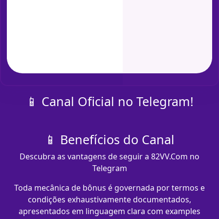
📱 Canal Oficial no Telegram!
📱 Benefícios do Canal
Descubra as vantagens de seguir a 82VV.Com no
Telegram
Toda mecânica de bônus é governada por termos e
condições exhaustivamente documentados,
apresentados em linguagem clara com examples