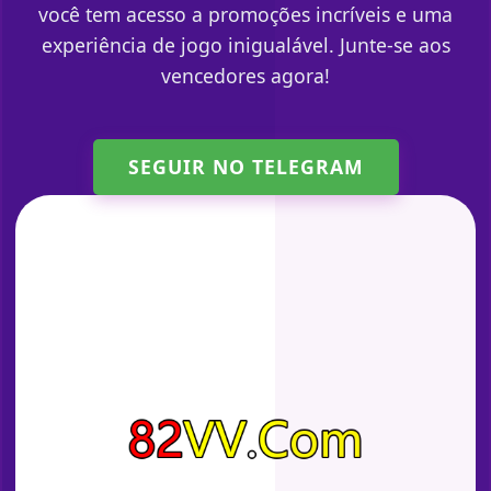
você tem acesso a promoções incríveis e uma
experiência de jogo inigualável. Junte-se aos
vencedores agora!
SEGUIR NO TELEGRAM