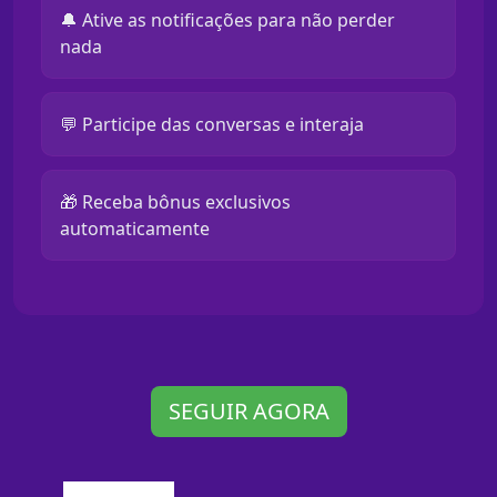
🔔 Ative as notificações para não perder
nada
💬 Participe das conversas e interaja
🎁 Receba bônus exclusivos
automaticamente
SEGUIR AGORA