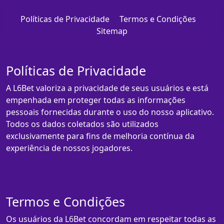
Políticas de Privacidade
Termos e Condições
Sitemap
Políticas de Privacidade
A L6Bet valoriza a privacidade de seus usuários e está
empenhada em proteger todas as informações
pessoais fornecidas durante o uso do nosso aplicativo.
Todos os dados coletados são utilizados
exclusivamente para fins de melhoria contínua da
experiência de nossos jogadores.
Termos e Condições
Os usuários da L6Bet concordam em respeitar todas as