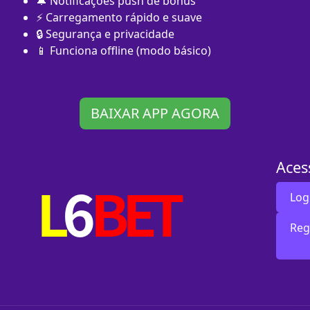
🔔 Notificações push de bônus
⚡ Carregamento rápido e suave
🔒 Segurança e privacidade
📱 Funciona offline (modo básico)
BAIXAR APP AGORA
Aces
Log
Reg