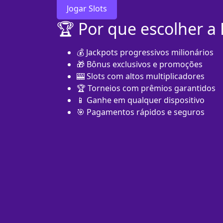
Jogar Slots
🏆 Por que escolher a
💰 Jackpots progressivos milionários
🎁 Bônus exclusivos e promoções
🎰 Slots com altos multiplicadores
🏆 Torneios com prêmios garantidos
📱 Ganhe em qualquer dispositivo
🎯 Pagamentos rápidos e seguros