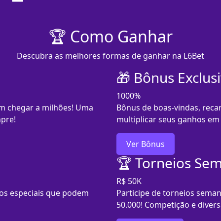
🏆 Como Ganhar
Descubra as melhores formas de ganhar na L6Bet
🎁 Bônus Exclus
1000%
em chegar a milhões! Uma
Bônus de boas-vindas, rec
pre!
multiplicar seus ganhos em
Ver Bônus
🏆 Torneios Se
R$ 50K
sos especiais que podem
Participe de torneios sema
50.000! Competição e divers