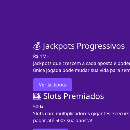
💰 Jackpots Progressivos
R$ 1M+
Jackpots que crescem a cada aposta e pod
única jogada pode mudar sua vida para sem
Ver Jackpots
🎰 Slots Premiados
500x
Slots com multiplicadores gigantes e recur
pagar até 500x sua aposta!