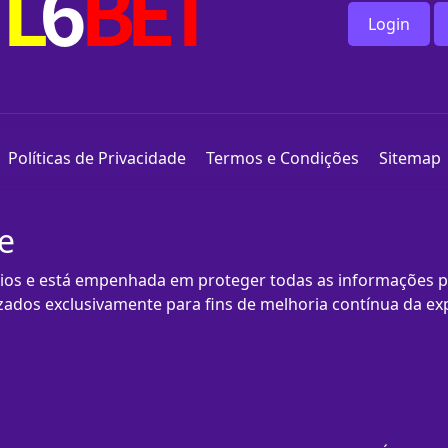
Login
Políticas de Privacidade
Termos e Condições
Sitemap
de
ários e está empenhada em proteger todas as informações 
izados exclusivamente para fins de melhoria contínua da ex