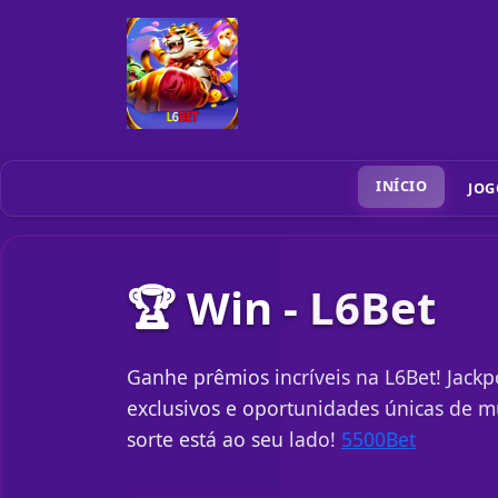
INÍCIO
JOG
🏆 Win - L6Bet
Ganhe prêmios incríveis na L6Bet! Jackp
exclusivos e oportunidades únicas de mu
sorte está ao seu lado!
5500Bet