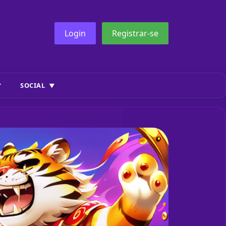
Login
Registrar-se
SOCIAL