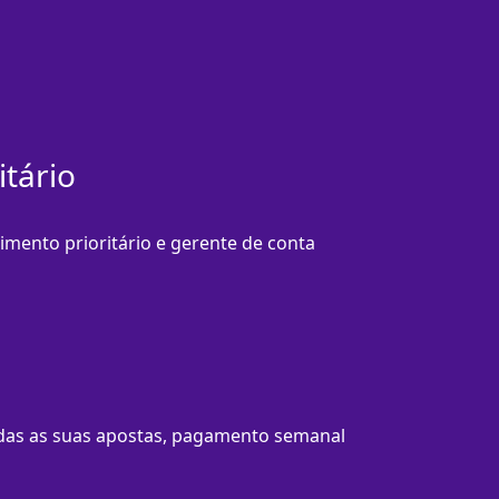
itário
imento prioritário e gerente de conta
P
das as suas apostas, pagamento semanal