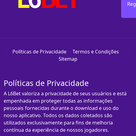
Reg
Políticas de Privacidade
Termos e Condições
Sitemap
Políticas de Privacidade
A L6Bet valoriza a privacidade de seus usuários e está
empenhada em proteger todas as informações
pessoais fornecidas durante o download e uso do
nosso aplicativo. Todos os dados coletados são
utilizados exclusivamente para fins de melhoria
contínua da experiência de nossos jogadores.